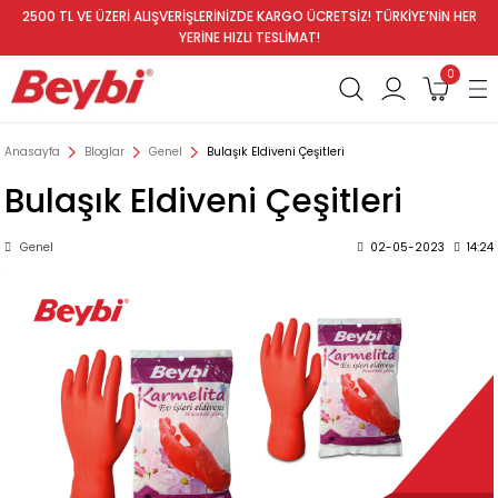
2500 TL VE ÜZERİ ALIŞVERİŞLERİNİZDE KARGO ÜCRETSİZ! TÜRKİYE’NİN HER
YERİNE HIZLI TESLİMAT!
0
Anasayfa
Bloglar
Genel
Bulaşık Eldiveni Çeşitleri
Bulaşık Eldiveni Çeşitleri
Genel
02-05-2023
14:24