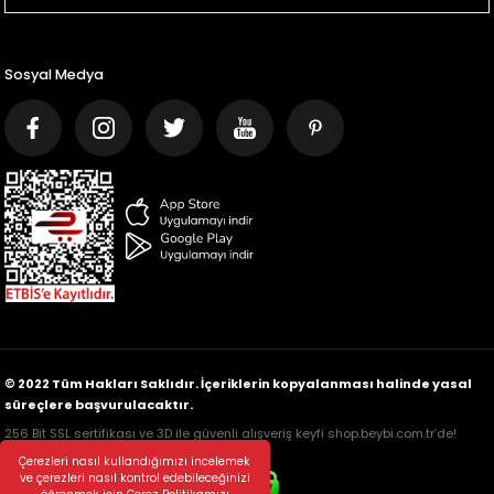
Sosyal Medya
© 2022 Tüm Hakları Saklıdır. İçeriklerin kopyalanması halinde yasal
süreçlere başvurulacaktır.
256 Bit SSL sertifikası ve 3D ile güvenli alışveriş keyfi shop.beybi.com.tr’de!
Çerezleri nasıl kullandığımızı incelemek
ve çerezleri nasıl kontrol edebileceğinizi