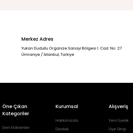
Merkez Adres
Yukarı Dudullu Organize Sanayi Bölgesi 1. Cad. No: 27
Ümraniye / İstanbul, Türkiye
Öne Çıkan
Kurumsal
Alışveriş
Kategoriler
Hakkımızda
Yeni Üyelik
Deri Eldivenler
Destek
Üye Girişi