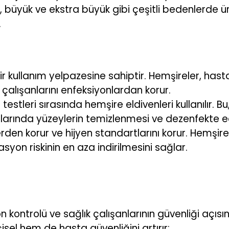
, büyük ve ekstra büyük gibi çeşitli bedenlerde ür
.
 bir kullanım yelpazesine sahiptir. Hemşireler, h
 çalışanlarını enfeksiyonlardan korur.
estleri sırasında hemşire eldivenleri kullanılır.
arında yüzeylerin temizlenmesi ve dezenfekte edil
rden korur ve hijyen standartlarını korur. Hemşirel
asyon riskinin en aza indirilmesini sağlar.
n kontrolü ve sağlık çalışanlarının güvenliği açıs
şisel hem de hasta güvenliğini artırır: