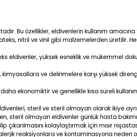
ktadır. Bu özellikler, eldivenlerin kullanım amacına
lateks, nitril ve vinil gibi malzemelerden üretilir
ks eldivenler, yüksek esneklik ve mükemmel dokun
 kimyasallara ve delinmelere karşı yüksek direnç sağ
 daha ekonomiktir ve genellikle kısa süreli kullanıml
ivenleri, steril ve steril olmayan olarak ikiye ayrı
ırken, steril olmayan eldivenler günlük hasta bakı
ilip çıkarılmasını kolaylaştırmak için mısır nişastas
 alerjik reaksiyonlara ve kontaminasyona neden ola