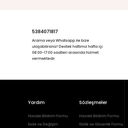
5384071817
Arama veya Whatsapp ile bize
ulaşabilirsiniz! Destek hattımız hafta içi
08:00-17:00 saatleri arasında hizmet
vermektedir.
Yardım
Sözleşmeler
Havale Bildirim Formu
Havale Bildirim Formu
İade ve Değişim
Gizlik ve Güvenlik Formu