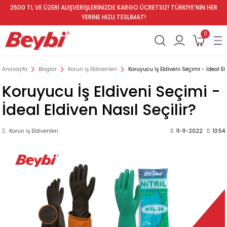
2500 TL VE ÜZERİ ALIŞVERİŞLERİNİZDE KARGO ÜCRETSİZ! TÜRKİYE’NİN HER
YERİNE HIZLI TESLİMAT!
0
Anasayfa
Bloglar
Korun İş Eldivenleri
Koruyucu İş Eldiveni Seçimi - İdeal Eld
Koruyucu İş Eldiveni Seçimi -
İdeal Eldiven Nasıl Seçilir?
Korun İş Eldivenleri
11-11-2022
13:54