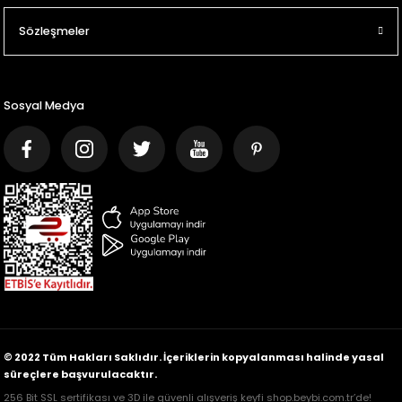
Sözleşmeler
Sosyal Medya
© 2022 Tüm Hakları Saklıdır. İçeriklerin kopyalanması halinde yasal
süreçlere başvurulacaktır.
256 Bit SSL sertifikası ve 3D ile güvenli alışveriş keyfi shop.beybi.com.tr’de!