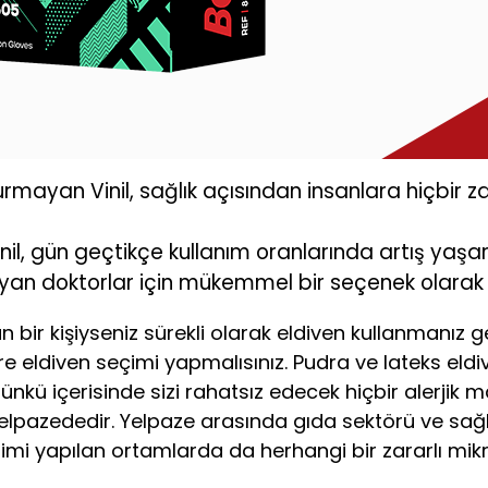
durmayan Vinil, sağlık açısından insanlara hiçbir
il, gün geçtikçe kullanım oranlarında artış yaşar.
ayan doktorlar için mükemmel bir seçenek olarak b
n bir kişiyseniz sürekli olarak eldiven kullanmanız ge
ldiven seçimi yapmalısınız. Pudra ve lateks eldive
Çünkü içerisinde sizi rahatsız edecek hiçbir alerjik
 yelpazededir. Yelpaze arasında gıda sektörü ve sağlı
timi yapılan ortamlarda da herhangi bir zararlı mi