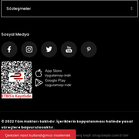
Sözleşmeler
Sosyal Medya
© 2022 Tüm Hakları Saklıdır. İçeriklerin kopyalanması halinde yasal
süreçlere başvurulacaktır.
256 Bit SSL sertifikası ve 3D ile güvenli alışveriş keyfi shop.beybi.com.tr’de!
Çerezleri nasıl kullandığımızı incelemek