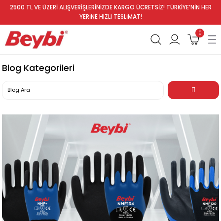
2500 TL VE ÜZERİ ALIŞVERİŞLERİNİZDE KARGO ÜCRETSİZ! TÜRKİYE’NİN HER
YERİNE HIZLI TESLİMAT!
0
Blog Kategorileri