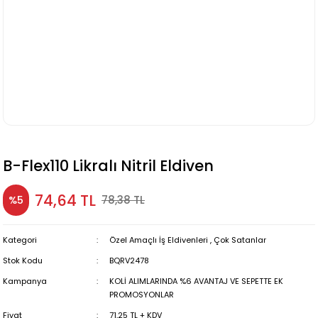
B-Flex110 Likralı Nitril Eldiven
74,64 TL
78,38 TL
%5
Kategori
Özel Amaçlı İş Eldivenleri
,
Çok Satanlar
Stok Kodu
BQRV2478
Kampanya
KOLİ ALIMLARINDA %6 AVANTAJ VE SEPETTE EK
PROMOSYONLAR
Fiyat
71,25 TL + KDV