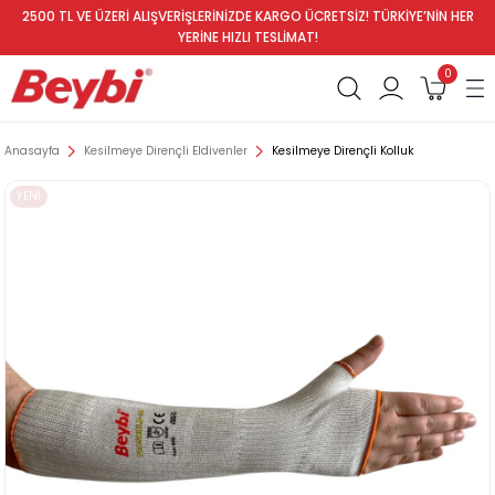
2500 TL VE ÜZERİ ALIŞVERİŞLERİNİZDE KARGO ÜCRETSİZ! TÜRKİYE’NİN HER
YERİNE HIZLI TESLİMAT!
0
Anasayfa
Kesilmeye Dirençli Eldivenler
Kesilmeye Dirençli Kolluk
YENİ