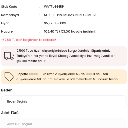
Stok Kodu
WVTFL4445P
Kampanya
SEPETTE PROMOSYON İNDİRİMLERİ
Fiyat
95,97 TL + KDV
Havale
102,40 TL (%3,00 havale indirimi)
*37,86 TL den başlayan taksitlerle!
2.500 TL ve üzeri alışverişlerinizde kargo ücretsiz! Siparişleriniz,
Türkiye’nin her yerine Beybi Shop güvencesiyle hızlı ve güvenli bir
şekilde teslim edilir.
Sepette 10.000 TL ve üzeri alışverişlerde %5, 25.000 TL ve üzeri
alışverişlerde %8 indirim! Havale ile ödemelerde ek %3 indirim fırsatı!
Beden
Adet Türü