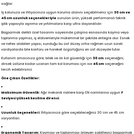
sağlar.
İş kolunuza ve ihtiyacınıza uygun koruma alanını seçebilmeniz için
30 cm ve
45 cm uzunluk seçenekleriyle
sunulan ürün, yüksek performanslı teknik
iplik yapısıyla aşınma ve yırtılmalara karşı ultra dayanıklıdır.
Başparmak delikli özel tasarımı sayesinde çalışma esnasında kayma veya
toplanma yapmaz, iş eldivenleriyle mükemmel bir şekilde entegre olur. Esnek
ve nefes alabilen yapısı, sunduğu bu üst düzey zırha rağmen uzun süreli
vardiyalarda bile konforu ve hareket özgürlüğünü en üst düzeyde tutar.
Kullanım amacınıza göre; bilek ve ön kol güvenliği için
30 cm
seçeneğini,
dirsek üstüne kadar uzanan tam kol koruması için ise
45 cm
seçeneğini
tercih edebilirsiniz.
Öne Çıkan Özellikler:
Maksimum Güvenlik:
Ağır mekanik risklere karşı EN normlarına uygun
F
Seviyesi yüksek kesilme direnci
.
Uzunluk Seçenekleri:
İhtiyacınıza göre seçebileceğiniz 30 cm ve 45 cm
varyantları.
Ergonomik Tasarım:
Kaymayı ve toplanmayı önleyen sabitleyici başparmak