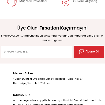
Müşteri Hizmetleri
Güvenli Alışveriş
Üye Olun, Fırsatları Kaçırmayın!
Shop.beybi.com.tr haberlerinden ve kampanyalarından haberdar olmak için e-
mailinizi giriniz.
Abone Ol
Merkez Adres
Yukarı Dudullu Organize Sanayi Bölgesi 1. Cad. No: 27
Ümraniye / İstanbul, Türkiye
5384071817
Arama veya Whatsapp ile bize ulaşabilirsiniz! Destek hattımız hafta
içi 08:00-17:00 saatleri arasında hizmet vermektedir.