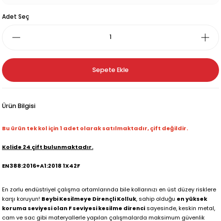
Adet Seç
Sepete Ekle
Ürün Bilgisi
Bu ürün tek kol için 1 adet olarak satılmaktadır, çift değildir.
Kolide 24 çift bulunmaktadır.
EN388:2016+A1:2018 1X42F
En zorlu endüstriyel çalışma ortamlarında bile kollarınızı en üst düzey risklere
karşı koruyun!
Beybi Kesilmeye Dirençli Kolluk
, sahip olduğu
en yüksek
koruma seviyesi olan F seviyesi kesilme direnci
sayesinde, keskin metal,
cam ve sac gibi materyallerle yapılan çalışmalarda maksimum güvenlik