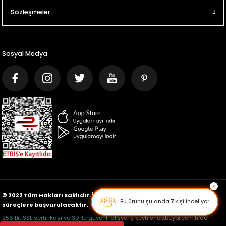
Sözleşmeler
Sosyal Medya
© 2022 Tüm Hakları Saklıdır. İçeriklerin kopyalanması halinde yasal
süreçlere başvurulacaktır.
256 Bit SSL sertifikası ve 3D ile güvenli alışveriş keyfi shop.beybi.com.tr’de!