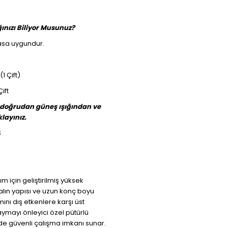
ınızı Biliyor Musunuz?
asa uygundur.
1 Çift)
Çift
 doğrudan güneş ışığından ve
layınız.
S
ım için geliştirilmiş yüksek
kalın yapısı ve uzun konç boyu
mını dış etkenlere karşı üst
ymayı önleyici özel pütürlü
de güvenli çalışma imkanı sunar.