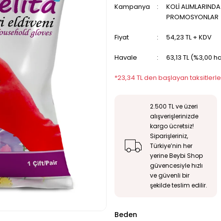
Kampanya
KOLİ ALIMLARIND
PROMOSYONLAR
Fiyat
54,23 TL + KDV
Havale
63,13 TL (%3,00 h
*23,34 TL den başlayan taksitlerle
2.500 TL ve üzeri
alışverişlerinizde
kargo ücretsiz!
Siparişleriniz,
Türkiye’nin her
yerine Beybi Shop
güvencesiyle hızlı
ve güvenli bir
şekilde teslim edilir.
Beden