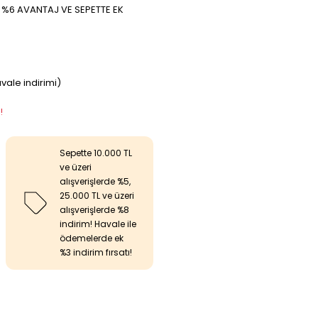
A %6 AVANTAJ VE SEPETTE EK
avale indirimi)
!
Sepette 10.000 TL
ve üzeri
alışverişlerde %5,
25.000 TL ve üzeri
alışverişlerde %8
indirim! Havale ile
ödemelerde ek
%3 indirim fırsatı!