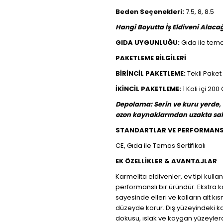
Beden Seçenekleri:
7.5, 8, 8.5
Hangi Boyutta İş Eldiveni Alacağ
GIDA UYGUNLUĞU:
Gıda ile tem
PAKETLEME BİLGİLERİ
BİRİNCİL PAKETLEME:
Tekli Paket (
İKİNCİL PAKETLEME:
1 Koli içi 200 
Depolama: Serin ve kuru yerde,
ozon kaynaklarından uzakta sak
STANDARTLAR VE PERFORMAN
CE, Gıda ile Temas Sertifikalı
EK ÖZELLİKLER & AVANTAJLAR
Karmelita eldivenler, ev tipi kullan
performanslı bir üründür. Ekstra 
sayesinde elleri ve kolların alt kıs
düzeyde korur. Dış yüzeyindeki ka
dokusu, ıslak ve kaygan yüzeyler