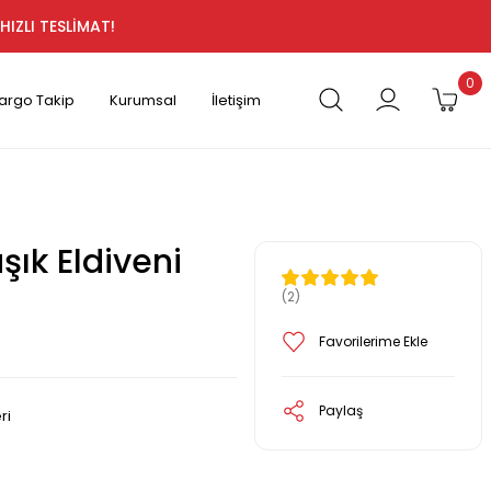
HIZLI TESLİMAT!
0
argo Takip
Kurumsal
İletişim
şık Eldiveni
(2)
Paylaş
ri