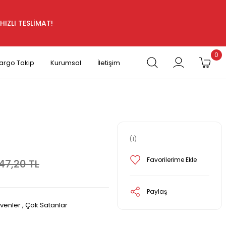
HIZLI TESLİMAT!
0
argo Takip
Kurumsal
İletişim
(1)
47,20 TL
Paylaş
ivenler
,
Çok Satanlar