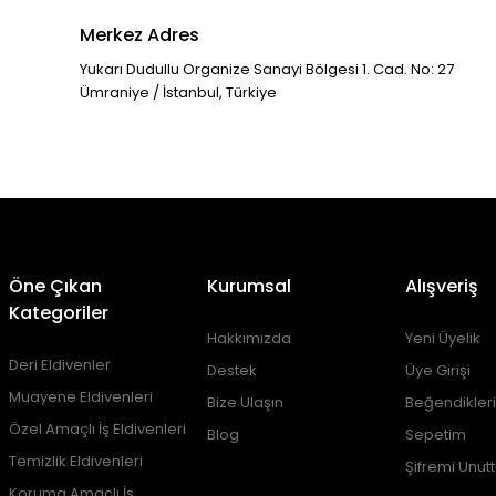
Merkez Adres
Yukarı Dudullu Organize Sanayi Bölgesi 1. Cad. No: 27
Ümraniye / İstanbul, Türkiye
Öne Çıkan
Kurumsal
Alışveriş
Kategoriler
Hakkımızda
Yeni Üyelik
Deri Eldivenler
Destek
Üye Girişi
Muayene Eldivenleri
Bize Ulaşın
Beğendikler
Özel Amaçlı İş Eldivenleri
Blog
Sepetim
Temizlik Eldivenleri
Şifremi Unut
Koruma Amaçlı İş