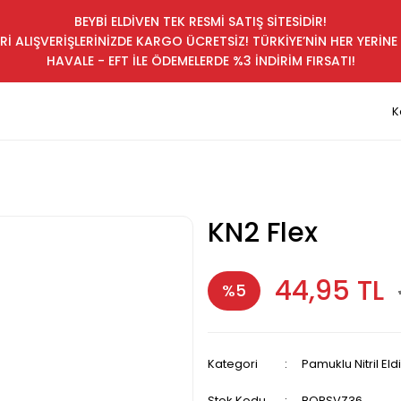
BEYBİ ELDİVEN TEK RESMİ SATIŞ SİTESİDİR!
Rİ ALIŞVERİŞLERİNİZDE KARGO ÜCRETSİZ! TÜRKİYE’NİN HER YERİNE 
HAVALE - EFT İLE ÖDEMELERDE %3 İNDİRİM FIRSATI!
K
KN2 Flex
44,95 TL
%5
Kategori
Pamuklu Nitril Eld
Stok Kodu
BQRSVZ36