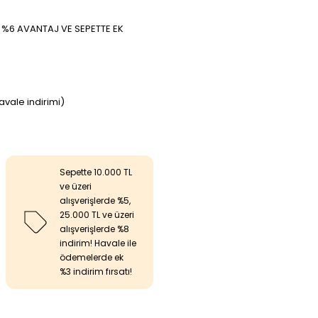
A %6 AVANTAJ VE SEPETTE EK
avale indirimi)
Sepette 10.000 TL
ve üzeri
alışverişlerde %5,
25.000 TL ve üzeri
alışverişlerde %8
indirim! Havale ile
ödemelerde ek
%3 indirim fırsatı!