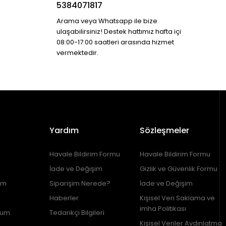
5384071817
Arama veya Whatsapp ile bize
ulaşabilirsiniz! Destek hattımız hafta içi
08:00-17:00 saatleri arasında hizmet
vermektedir.
Yardım
Sözleşmeler
Havale Bildirim Formu
Havale Bildirim Formu
İade ve Değişim
Gizlik ve Güvenlik Formu
im
Siparişim Nerede?
İade ve Değişim
Haberler
Kişisel Veri Saklama ve
imha Politikası
tum
Tedarikçi Bilgileri
Kişisel Veriler Aydınlatma