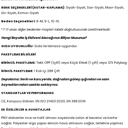
RENK SEÇENEKLERİ (ASTAR-KAPLAMA):
Siyah-Siyah, Sarı-Siyah, Mavi-Siyah,
Gri-Siyah, Kırmızı-Siyah
Beden Seçenekleri:
8-M, 9-L, 10-XL
*
7-11 arası diğer bedenler müşteri talebi doğrultusunda üretilmektedir.
Hangi Boyutta İş Eldiveni Alacağınızı Biliyor Musunuz?
GIDA UYGUNLUĞU:
Gıda ile temasa uygundur.
PAKETLEME BİLGİLERİ
BİRİNCİL PAKETLEME:
Tekli OPP (1çift) veya Kılçık Etiket (1 çift) veya 12'li Polybag
İKİNCİL PAKETLEME:
1 Koli içi 288 Çift
Depolama: Serin ve kuru yerde, doğrudan güneş ışığından ve ozon
kaynaklarından uzakta saklayınız.
STANDARTLAR VE PERFORMANS
CE, Koruyucu Eldiven: EN ISO 21420:2020, EN 388:2016
EK ÖZELLİKLER & AVANTAJLAR
PN11 eldivenler ince ve hafif olması sayesinde üstün el becerisi ve konfor
sağlar. Polyester örgü yapısı elinizin hava almasını sağlar, terletme yapmaz.