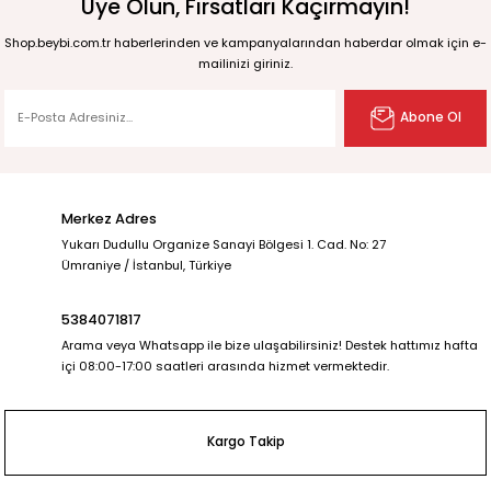
Üye Olun, Fırsatları Kaçırmayın!
Shop.beybi.com.tr haberlerinden ve kampanyalarından haberdar olmak için e-
mailinizi giriniz.
Abone Ol
Merkez Adres
Yukarı Dudullu Organize Sanayi Bölgesi 1. Cad. No: 27
Ümraniye / İstanbul, Türkiye
5384071817
Arama veya Whatsapp ile bize ulaşabilirsiniz! Destek hattımız hafta
içi 08:00-17:00 saatleri arasında hizmet vermektedir.
Kargo Takip