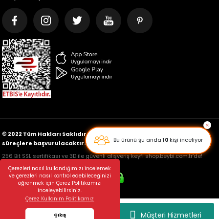
© 2022 Tüm Hakları Saklıdır. İçeriklerin kopyalanması halinde yasal
süreçlere başvurulacaktır.
256 Bit SSL sertifikası ve 3D ile güvenli alışveriş keyfi shop.beybi.com.tr’de!
Çerezleri nasıl kullandığımızı incelemek
ve çerezleri nasıl kontrol edebileceğinizi
öğrenmek için Çerez Politikamızı
inceleyebilirsiniz.
Çerez Kullanım Politikamız
Müşteri Hizmetleri
Çıkış