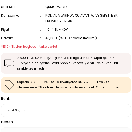
Stok Kodu
Q5MGLWA7L3
Kampanya
KOLİ ALIMLARINDA %6 AVANTAJ VE SEPETTE EK
PROMOSYONLAR
Fiyat
40,41 TL + KDV
Havale
43,12 TL (%3,00 havale indirimi)
*15,94 TL den başlayan taksitlerle!
2.500 TL ve üzeri alışverişlerinizde kargo ücretsiz! Siparişleriniz,
Türkiye’nin her yerine Beybi Shop güvencesiyle hızlı ve güvenli bir
şekilde teslim edilir.
Sepette 10.000 TL ve üzeri alışverişlerde %5, 25.000 TL ve üzeri
alışverişlerde %8 indirim! Havale ile ödemelerde ek %3 indirim fırsatı!
Renk
Beden