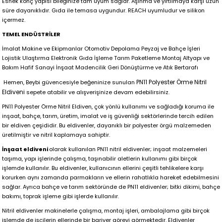
Esnek konç yapısı bileğinize tam uyum sağlar. Aşınma ve yırtılmaya karşı uzun
süre dayanıklıd
ır. G
ıda ile temasa uygundur. REACH uyumludur ve silikon
içermez.
TEMEL ENDÜSTRİLER
İmalat Makine ve Ekipmanlar Otomotiv Depolama Peyzaj ve Bahçe İşleri
Lojistik Ulaştırma Elektronik Gıda İşleme Tarım Paketleme Montaj Altyapı ve
Bakım Hafif Sanayi İnşaat Madencilik Geri Dönüştürme ve Atık Bertarafı
PN11 Polyester Örme Nitril
Hemen, Beybi güvencesiyle beğeninize sunulan
Eldiveni
sepete atabilir ve alışverişinize devam edebilirsiniz.
PN11 Polyester Örme Nitril Eldiven, çok yönlü kullanımı ve sağladığı koruma ile
inşaat, bahçe, tarım, üretim, imalat ve iş güvenliği sektörlerinde tercih edilen
bir eldiven çeşididir. Bu eldivenler, dayanıklı bir polyester örgü malzemeden
üretilmiştir ve nitril kaplamaya sahiptir.
İnşaat eldiveni
olarak kullanılan PN11 nitril eldivenler; inşaat malzemeleri
taşıma, yapı işlerinde çalışma, taşınabilir aletlerin kullanımı gibi birçok
işlemde kullanılır. Bu eldivenler, kullanıcının ellerini çeşitli tehlikelere karşı
korurken aynı zamanda parmakların ve ellerin rahatlıkla hareket edebilmesini
sağlar. Ayrıca bahçe ve tarım sektöründe de PN11 eldivenler; bitki dikimi, bahçe
bakımı, toprak işleme gibi işlerde kullanılır.
Nitril eldivenler makinelerle çalışma, montaj işleri, ambalajlama gibi birçok
işlemde de işçilerin ellerinde bir bariyer görevi görmektedir. Eldivenler