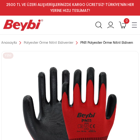
2500 TL VE ÜZERİ ALIŞVERİŞLERİNİZDE KARGO ÜCRETSİZ! TÜRKİYE’NİN HER
YERİNE HIZLI TESLİMAT!
0
Anasayfa
Polyester Örme Nitril Eldivenler
PN11 Polyester Örme Nitril Eldiven
YENİ