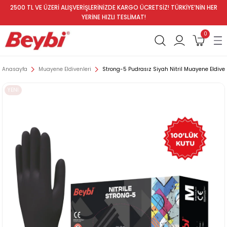
2500 TL VE ÜZERİ ALIŞVERİŞLERİNİZDE KARGO ÜCRETSİZ! TÜRKİYE’NİN HER
YERİNE HIZLI TESLİMAT!
0
Anasayfa
Muayene Eldivenleri
Strong-5 Pudrasız Siyah Nitril Muayene Eldiven
YENİ