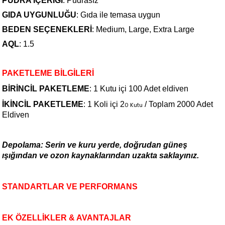
PUDRA İÇERİĞİ
: Pudrasız
GIDA UYGUNLUĞU
: Gıda ile temasa uygun
BEDEN SEÇENEKLERİ
: Medium, Large, Extra Large
AQL
:
1.5
PAKETLEME BİLGİLERİ
BİRİNCİL PAKETLEME
:
1 Kutu içi
100 Adet
eldiven
İKİNCİL PAKETLEME
:
1 Koli içi 2
/ Toplam 2000 Adet
0 Kutu
Eldiven
Depolama: Serin ve kuru yerde, doğrudan güneş
ışığından ve ozon kaynaklarından uzakta saklayınız.
STANDARTLAR VE PERFORMANS
EK ÖZELLİKLER & AVANTAJLAR