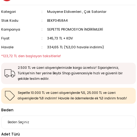
Kategori
Muayene Eldivenleri
,
Çok Satanlar
Stok Kodu
BEKP3458A4
Kampanya
SEPETTE PROMOSYON İNDİRİMLERİ
Fiyat
345,73 TL + KDV
Havale
334,65 TL (%3,00 havale indirimi)
*123,72 TL den başlayan taksitlerle!
2.500 TL ve üzeri alışverişlerinizde kargo ücretsiz! Siparişleriniz,
Türkiye’nin her yerine Beybi Shop güvencesiyle hızlı ve güvenli bir
şekilde teslim edilir.
Sepette 10.000 TL ve üzeri alışverişlerde %5, 25.000 TL ve üzeri
alışverişlerde %8 indirim! Havale ile ödemelerde ek %3 indirim fırsatı!
Beden
Adet Türü