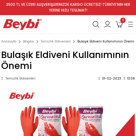
2500 TL VE ÜZERİ ALIŞVERİŞLERİNİZDE KARGO ÜCRETSİZ! TÜRKİYE’NİN HER
YERİNE HIZLI TESLİMAT!
0
Anasayfa
Bloglar
Temizlik Eldivenleri
Bulaşık Eldiveni Kullanımının Önemi
Bulaşık Eldiveni Kullanımının
Önemi
Temizlik Eldivenleri
01-02-2023
13:08