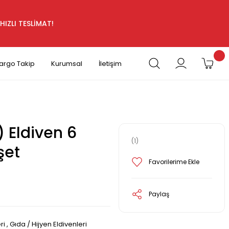
HIZLI TESLİMAT!
argo Takip
Kurumsal
İletişim
) Eldiven 6
(1)
şet
Paylaş
ri
,
Gıda / Hijyen Eldivenleri