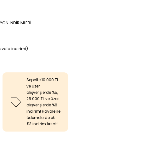
ON İNDİRİMLERİ
avale indirimi)
Sepette 10.000 TL
ve üzeri
alışverişlerde %5,
25.000 TL ve üzeri
alışverişlerde %8
indirim! Havale ile
ödemelerde ek
%3 indirim fırsatı!