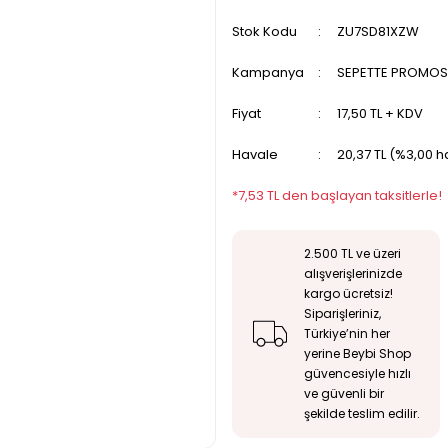
Stok Kodu
ZU7SD81XZW
Kampanya
SEPETTE PROMOSY
Fiyat
17,50 TL + KDV
Havale
20,37 TL (%3,00 h
*7,53 TL den başlayan taksitlerle!
2.500 TL ve üzeri
alışverişlerinizde
kargo ücretsiz!
Siparişleriniz,
Türkiye’nin her
yerine Beybi Shop
güvencesiyle hızlı
ve güvenli bir
şekilde teslim edilir.